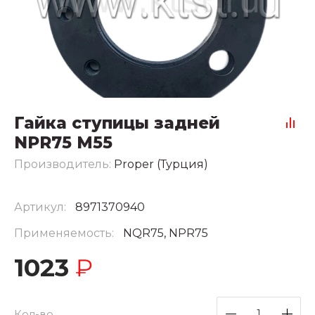
Гайка ступицы задней
NPR75 M55
Производитель:
Proper (Турция)
Артикул:
8971370940
Применяемость:
NQR75, NPR75
1023
₽
Кол-во