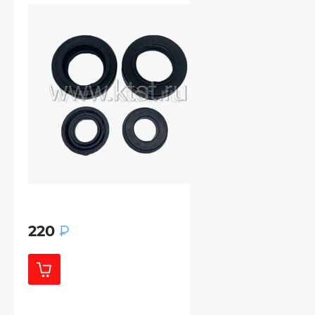
220
₽