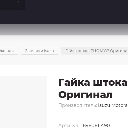
Главная
Запчасти Isuzu
Гайка штока РЦС MYY* Оригина
Гайка штока
Оригинал
Производитель:
Isuzu Motor
Артикул:
8980611490