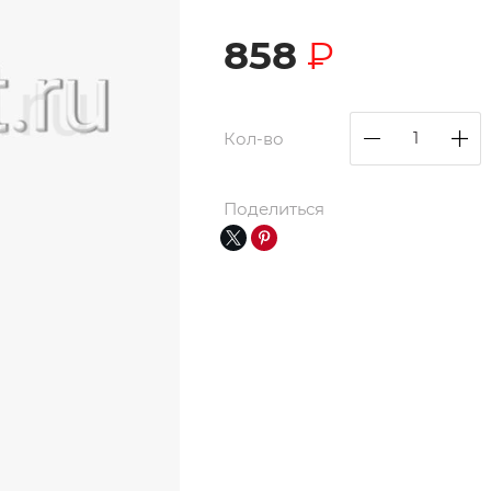
858
₽
Кол-во
Поделиться