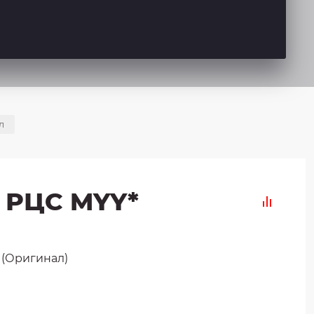
л
 РЦС MYY*
s (Оригинал)