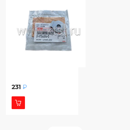
231
₽