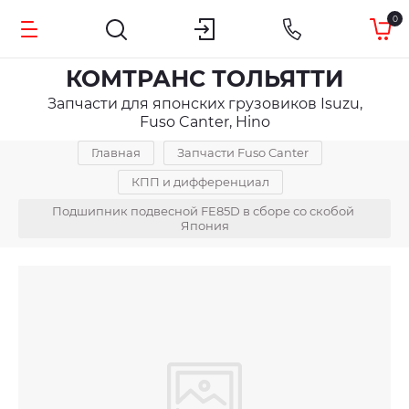
0
КОМТРАНС ТОЛЬЯТТИ
Запчасти для японских грузовиков Isuzu,
Fuso Canter, Hino
Главная
Запчасти Fuso Canter
КПП и дифференциал
Подшипник подвесной FE85D в сборе со скобой 
Япония