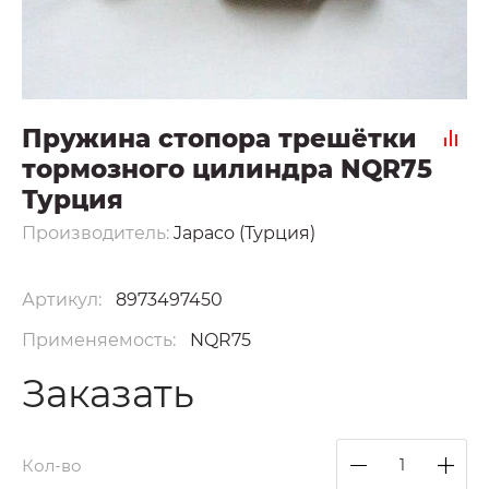
Пружина стопора трешётки
тормозного цилиндра NQR75
Турция
Производитель:
Japaco (Турция)
Артикул:
8973497450
Применяемость:
NQR75
Заказать
Кол-во