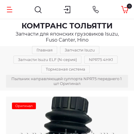
0
КОМТРАНС ТОЛЬЯТТИ
Запчасти для японских грузовиков Isuzu,
Fuso Canter, Hino
Главная
Запчасти Isuzu
Запчасти Isuzu ELF (N-серия)
NPR75 4HK1
Тормозная система
Пыльник направляющей суппорта NPR75 переднего 1 
шт Оригинал
Оригинал