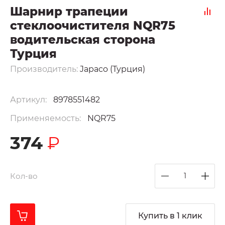
Шарнир трапеции
стеклоочистителя NQR75
водительская сторона
Турция
Производитель:
Japaco (Турция)
Артикул:
8978551482
Применяемость:
NQR75
374
₽
Кол-во
Купить в 1 клик