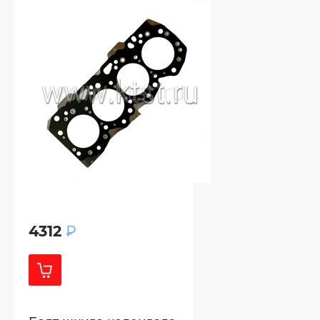
4312
₽