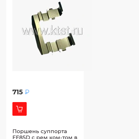
715
₽
Поршень суппорта
FE85D c рем ком-том в