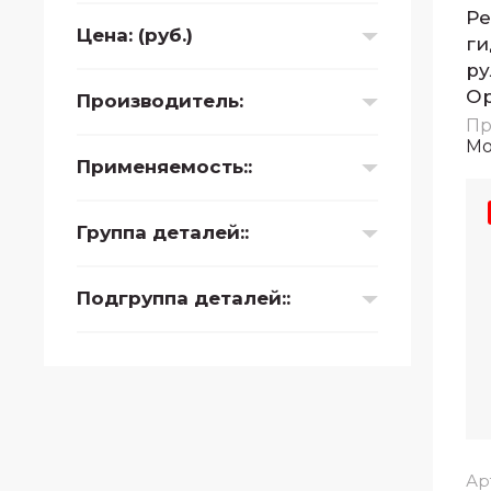
Ре
Цена: (руб.)
ги
ру
О
Производитель:
Пр
Mo
Применяемость::
Группа деталей::
Подгруппа деталей::
Ар