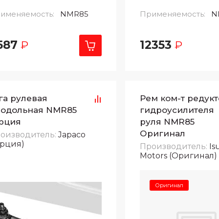
именяемость:
NMR85
Применяемость:
N
587
12353
₽
₽
га рулевая
Рем ком-т редук
одольная NMR85
гидроусилителя
рция
руля NMR85
Оригинал
оизводитель:
Japaco
урция)
Производитель:
Is
Motors (Оригинал)
Оригинал