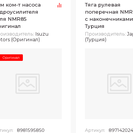
м ком-т насоса
Тяга рулевая
дроусилителя
поперечная NMR
ля NMR85
с наконечникам
ригинал
Турция
оизводитель:
Isuzu
Производитель:
Ja
tors (Оригинал)
(Турция)
Оригинал
тикул:
8981595850
Артикул:
89714202