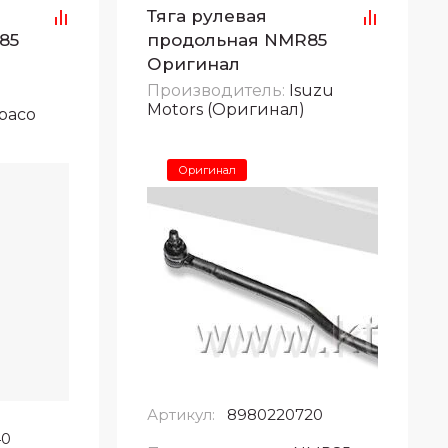
Тяга рулевая
85
продольная NMR85
и
Оригинал
Производитель:
Isuzu
Motors (Оригинал)
paco
Оригинал
Артикул:
8980220720
40