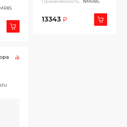
Применяемость:
NMR85
MR85
13343
₽
тора
uzu