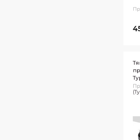
Пр
4
Тя
пр
Ту
Пр
(Т