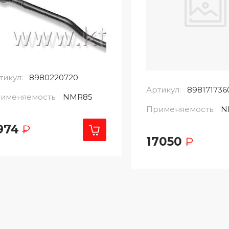
тикул:
8980220720
Артикул:
898171736
именяемость:
NMR85
Применяемость:
N
974
₽
17050
₽