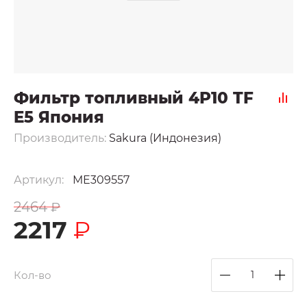
Фильтр топливный 4P10 TF
E5 Япония
Производитель:
Sakura (Индонезия)
Артикул:
ME309557
2464
₽
2217
₽
Кол-во