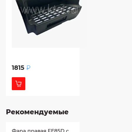
1815
₽
Рекомендуемые
Фара правая FE85D с