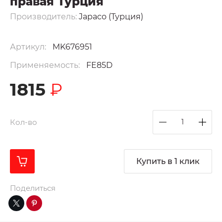
правая Турция
Производитель:
Japaco (Турция)
Артикул:
MK676951
Применяемость:
FE85D
1815
₽
Кол-во
Купить в 1 клик
Поделиться