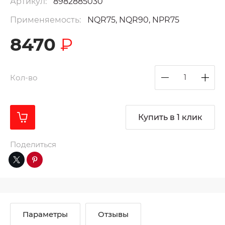
Артикул:
8982885030
Применяемость:
NQR75, NQR90, NPR75
8470
₽
Кол-во
Купить в 1 клик
Поделиться
Параметры
Отзывы