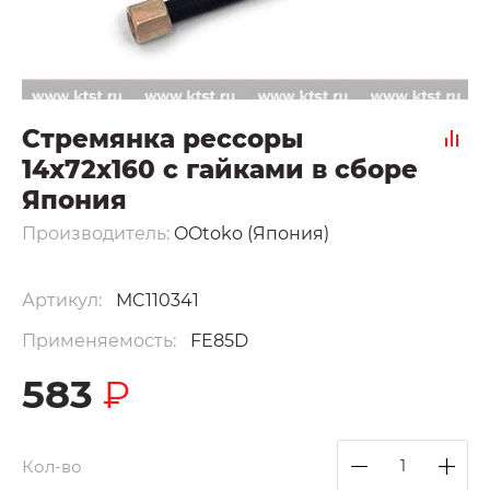
Стремянка рессоры
14x72x160 с гайками в сборе
Япония
Производитель:
OOtoko (Япония)
Артикул:
MC110341
Применяемость:
FE85D
583
₽
Кол-во