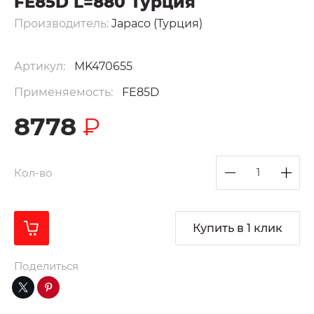
FE85D L=880 Турция
Производитель:
Japaco (Турция)
Артикул:
MK470655
Применяемость:
FE85D
8778
₽
Кол-во
Купить в 1 клик
Поделиться