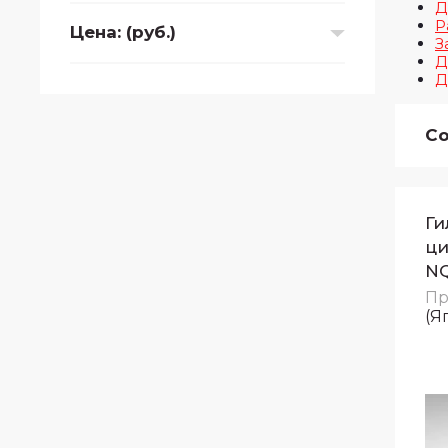
Д
Р
Цена: (руб.)
З
Д
Д
Со
Ги
ци
NQ
Пр
(Я