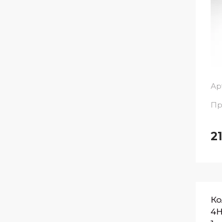
Ар
Пр
2
Ко
4H