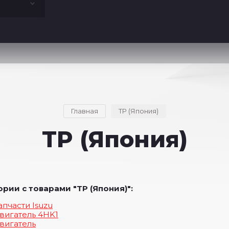
Главная
TP (Япония)
TP (Япония)
ории с товарами "TP (Япония)":
апчасти Isuzu
вигатель 4HK1
вигатель