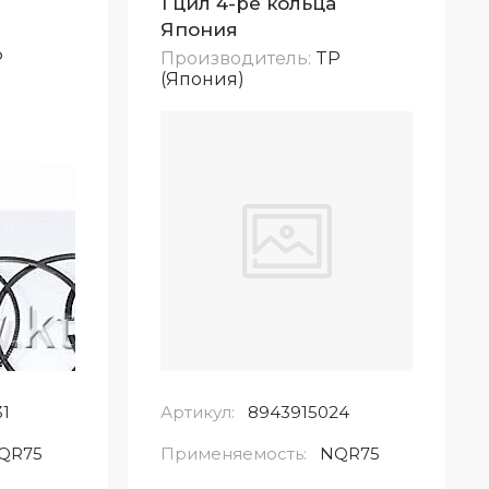
1 цил 4-ре кольца
Япония
P
Производитель:
TP
(Япония)
1
Артикул:
8943915024
QR75
Применяемость:
NQR75