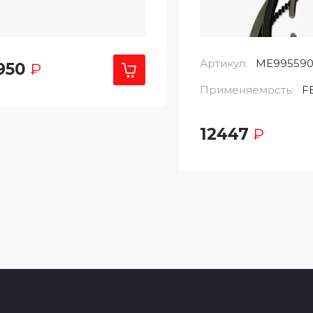
Артикул:
ME99559
950
₽
Применяемость:
F
12447
₽