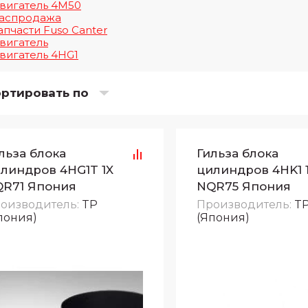
вигатель 4M50
аспродажа
апчасти Fuso Canter
вигатель
вигатель 4HG1
ртировать по
льза блока
Гильза блока
линдров 4HG1T 1X
цилиндров 4HK1 
R71 Япония
NQR75 Япония
оизводитель:
TP
Производитель:
T
пония)
(Япония)