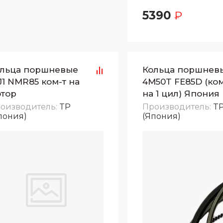
5390
₽
льца поршневые
Кольца поршнев
J1 NMR85 ком-т на
4M50T FE85D (ком
тор
на 1 цил) Япония
оизводитель:
TP
Производитель:
T
пония)
(Япония)