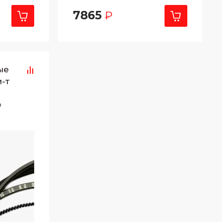
7865
₽
ые
-т
P