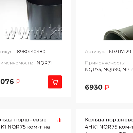
тикул:
8980140480
Артикул:
K03117129
именяемость:
NQR71
Применяемость:
NQR75, NQR90, NPR
1076
₽
6930
₽
льца поршневые
Кольца поршнев
K1 NQR75 ком-т на
4HK1 NQR75 ком-т