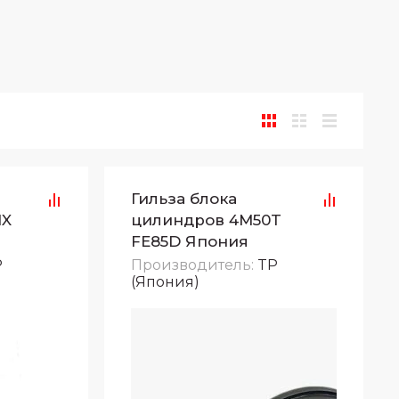
Гильза блока
1X
цилиндров 4M50T
FE85D Япония
P
Производитель:
TP
(Япония)