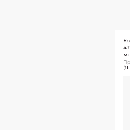
Ко
4J
мо
Пр
(Я