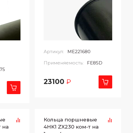
Артикул:
ME221680
Применяемость:
FE85D
75
23100
₽
ые
Кольца поршневые
 на
4HK1 ZX230 ком-т на