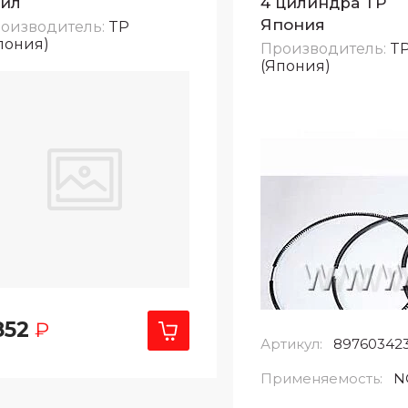
цил
4 цилиндра TP
Япония
оизводитель:
TP
пония)
Производитель:
T
(Япония)
852
₽
Артикул:
897603423
Применяемость:
N