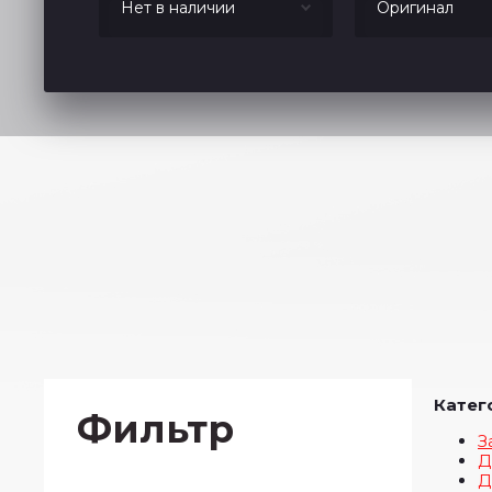
Катег
Фильтр
З
Д
Д